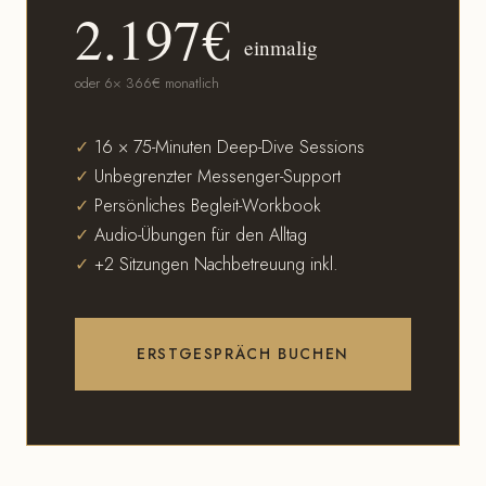
2.197€
einmalig
oder 6× 366€ monatlich
✓
16 × 75-Minuten Deep-Dive Sessions
✓
Unbegrenzter Messenger-Support
✓
Persönliches Begleit-Workbook
✓
Audio-Übungen für den Alltag
✓
+2 Sitzungen Nachbetreuung inkl.
ERSTGESPRÄCH BUCHEN